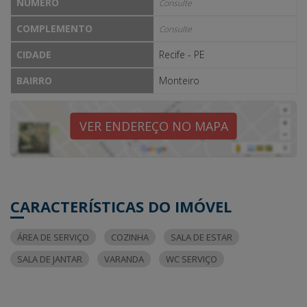
NÚMERO
Consulte
COMPLEMENTO
Consulte
CIDADE
Recife - PE
BAIRRO
Monteiro
VER ENDEREÇO NO MAPA
CARACTERÍSTICAS DO IMÓVEL
ÁREA DE SERVIÇO
COZINHA
SALA DE ESTAR
SALA DE JANTAR
VARANDA
WC SERVIÇO