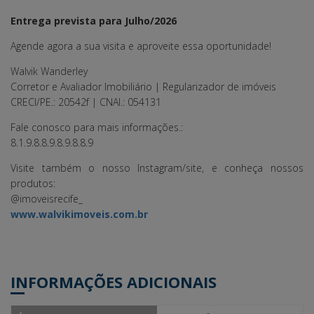
Entrega prevista para Julho/2026
Agende agora a sua visita e aproveite essa oportunidade!
Walvik Wanderley
Corretor e Avaliador Imobiliário | Regularizador de imóveis
CRECI/PE.: 20542f | CNAI.: 054131
Fale conosco para mais informações.:
8.1.9.8.8.9.8.9.8.8.9
Visite também o nosso Instagram/site, e conheça nossos
produtos:
@imoveisrecife_
www.walvikimoveis.com.br
INFORMAÇÕES ADICIONAIS