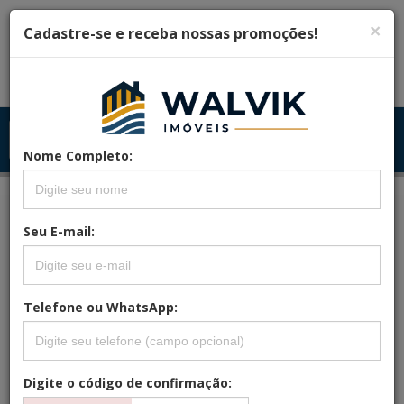
×
Cadastre-se e receba nossas promoções!
Menu
Menu Principal
Principal
Nome Completo:
Seu E-mail:
REFERÊNCIA: MIRAGE.38
APARTAMENTO À VENDA EM
MONTEIRO COM 141M²!
Telefone ou WhatsApp:
Digite o código de confirmação: