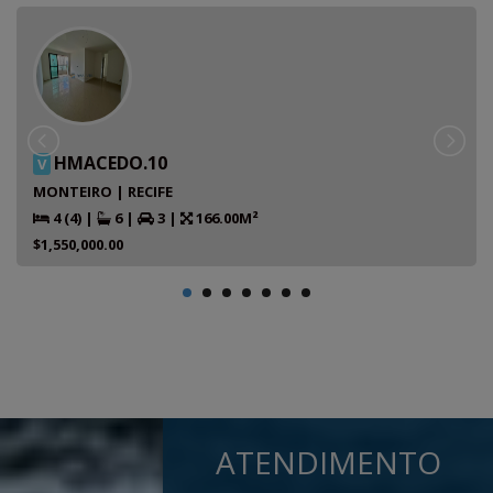
HMACEDO.10
V
MONTEIRO | RECIFE
4 (4)
|
6
|
3
|
166.00M²
$1,550,000.00
ATENDIMENTO