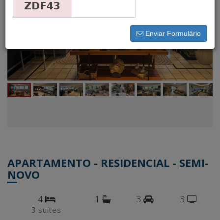
Enviar Formulário
APARTAMENTO - RESIDENCIAL - SEMI-
NOVO
4
1
3
3
3 suítes