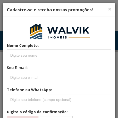
×
Cadastre-se e receba nossas promoções!
Menu
Menu Principal
Principal
Nome Completo:
Seu E-mail:
REFERÊNCIA: PORTADAGUA.MC.1
APARTAMENTO À VENDA EM
MONTEIRO COM 300M²!
Telefone ou WhatsApp:
Digite o código de confirmação: