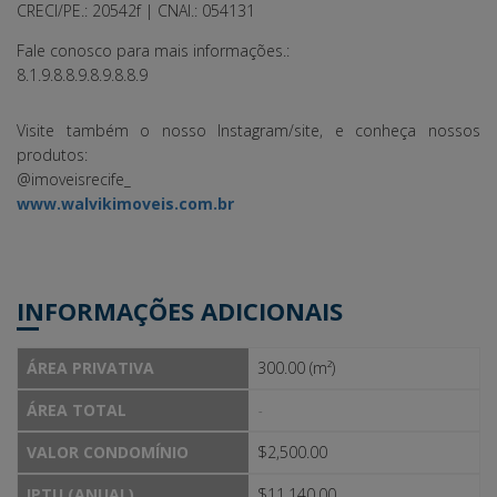
CRECI/PE.: 20542f | CNAI.: 054131
Fale conosco para mais informações.:
8.1.9.8.8.9.8.9.8.8.9
Visite também o nosso Instagram/site, e conheça nossos
produtos:
@imoveisrecife_
www.walvikimoveis.com.br
INFORMAÇÕES ADICIONAIS
ÁREA PRIVATIVA
300.00 (m²)
ÁREA TOTAL
-
VALOR CONDOMÍNIO
$2,500.00
IPTU (ANUAL)
$11,140.00