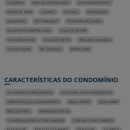
COZINHA
DEP. DE EMPREGADA
ESTACIONAMENTO
FRONTAL MAR
LAVABO
LITORAL
MOBILIADO
NASCENTE
PET FRIENDLY
PORTEIRA FECHADA
QUARTO DE EMPREGADA
SALA DE ESTAR
SALA DE JANTAR
SALA DE VISITA
TELA NA VARANDA
VISTA P/ MAR
WC SERVIÇO
BEIRA MAR
CARACTERÍSTICAS DO CONDOMÍNIO
ACADEMIA (CONDOMÍNIO)
ACESSÍVEL PARA DEFICIENTES
ARBORIZAÇÃO (CONDOMÍNIO)
ÁREA VERDE
BEIRA MAR
BICICLETÁRIO
BRINQUEDOTECA
CHURRASQUEIRA (CONDOMÍNIO)
CINEMA (CONDOMÍNIO)
ELEVADOR
ESPAÇO GOURMET
GERADOR
GUARITA