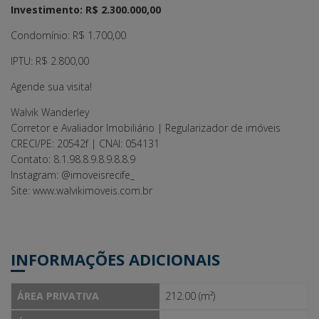
Investimento:
R$ 2.300.000,00
Condomínio: R$ 1.700,00
IPTU: R$ 2.800,00
Agende sua visita!
Walvik Wanderley
Corretor e Avaliador Imobiliário | Regularizador de imóveis
CRECI/PE: 20542f | CNAI: 054131
Contato: 8.1.98.8.9.8.9.8.8.9
Instagram: @imoveisrecife_
Site: www.walvikimoveis.com.br
INFORMAÇÕES ADICIONAIS
ÁREA PRIVATIVA
212.00 (m²)