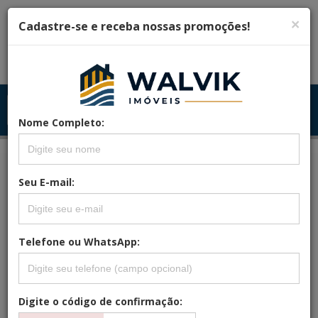
×
Cadastre-se e receba nossas promoções!
Menu
Menu Principal
Principal
Nome Completo:
Seu E-mail:
REFERÊNCIA: JMAR.2
APARTAMENTO NA RESERVA DO
PAIVA 212M² 4 QUARTOS
Telefone ou WhatsApp:
Digite o código de confirmação: