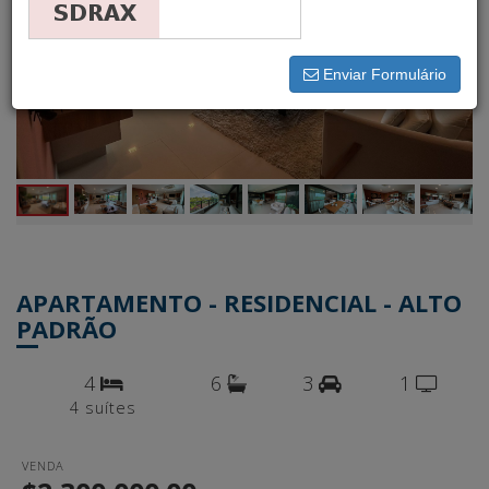
Enviar Formulário
APARTAMENTO - RESIDENCIAL - ALTO
PADRÃO
4
6
3
1
4 suítes
VENDA