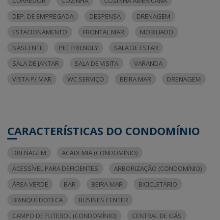
CORREDOR
COZINHA
COZINHA AMERICANA
DEP. DE EMPREGADA
DESPENSA
DRENAGEM
ESTACIONAMENTO
FRONTAL MAR
MOBILIADO
NASCENTE
PET FRIENDLY
SALA DE ESTAR
SALA DE JANTAR
SALA DE VISITA
VARANDA
VISTA P/ MAR
WC SERVIÇO
BEIRA MAR
DRENAGEM
CARACTERÍSTICAS DO CONDOMÍNIO
DRENAGEM
ACADEMIA (CONDOMÍNIO)
ACESSÍVEL PARA DEFICIENTES
ARBORIZAÇÃO (CONDOMÍNIO)
ÁREA VERDE
BAR
BEIRA MAR
BICICLETÁRIO
BRINQUEDOTECA
BUSINES CENTER
CAMPO DE FUTEBOL (CONDOMÍNIO)
CENTRAL DE GÁS