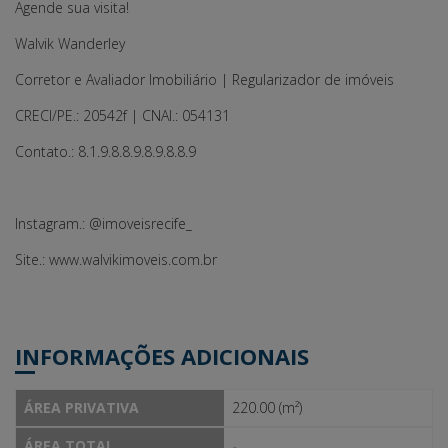
Agende sua visita!
Walvik Wanderley
Corretor e Avaliador Imobiliário | Regularizador de imóveis
CRECI/PE.: 20542f | CNAI.: 054131
Contato.: 8.1.9.8.8.9.8.9.8.8.9
Instagram.: @imoveisrecife_
Site.: www.walvikimoveis.com.br
INFORMAÇÕES ADICIONAIS
ÁREA PRIVATIVA
220.00 (m²)
ÁREA TOTAL
-