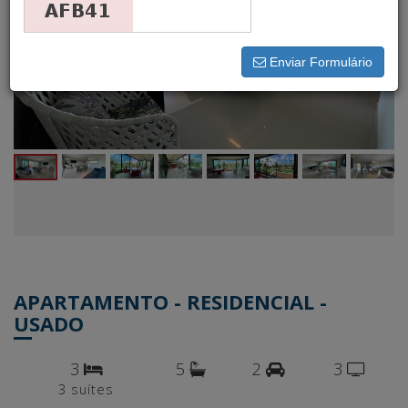
Enviar Formulário
APARTAMENTO - RESIDENCIAL -
USADO
3
5
2
3
3 suítes