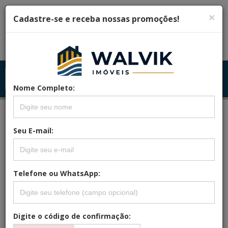
×
Cadastre-se e receba nossas promoções!
Menu
Menu Principal
Principal
Nome Completo:
Seu E-mail:
REFERÊNCIA: VILADOSCORAIS.2
APARTAMENTO NO VILA DOS CORAIS
PAIVA!
Telefone ou WhatsApp:
Digite o código de confirmação: