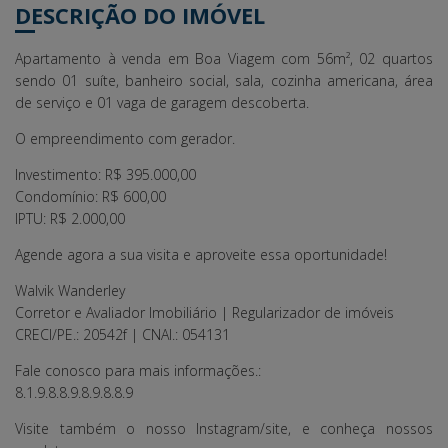
DESCRIÇÃO DO IMÓVEL
Apartamento à venda em Boa Viagem com 56m², 02 quartos
sendo 01 suíte, banheiro social, sala, cozinha americana, área
de serviço e 01 vaga de garagem descoberta.
O empreendimento com gerador.
Investimento: R$ 395.000,00
Condomínio: R$ 600,00
IPTU: R$ 2.000,00
Agende agora a sua visita e aproveite essa oportunidade!
Walvik Wanderley
Corretor e Avaliador Imobiliário | Regularizador de imóveis
CRECI/PE.: 20542f | CNAI.: 054131
Fale conosco para mais informações.:
8.1.9.8.8.9.8.9.8.8.9
Visite também o nosso Instagram/site, e conheça nossos