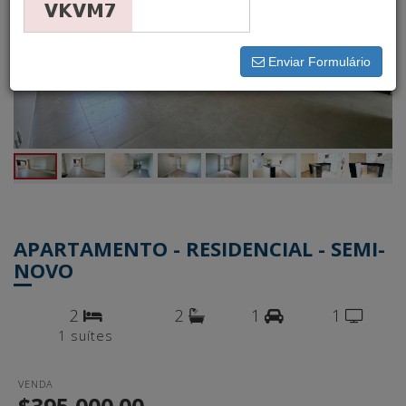
Enviar Formulário
APARTAMENTO - RESIDENCIAL - SEMI-
NOVO
2
2
1
1
1 suítes
VENDA