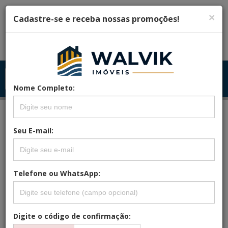
×
Cadastre-se e receba nossas promoções!
Menu
Menu Principal
Principal
Nome Completo:
Seu E-mail:
REFERÊNCIA: LAVIVANCE.2
APARTAMENTO À VENDA EM BOA
VIAGEM COM 56M²!
Telefone ou WhatsApp:
Digite o código de confirmação: