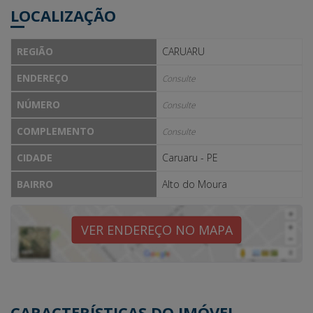
LOCALIZAÇÃO
REGIÃO
CARUARU
ENDEREÇO
Consulte
NÚMERO
Consulte
COMPLEMENTO
Consulte
CIDADE
Caruaru - PE
BAIRRO
Alto do Moura
VER ENDEREÇO NO MAPA
CARACTERÍSTICAS DO IMÓVEL