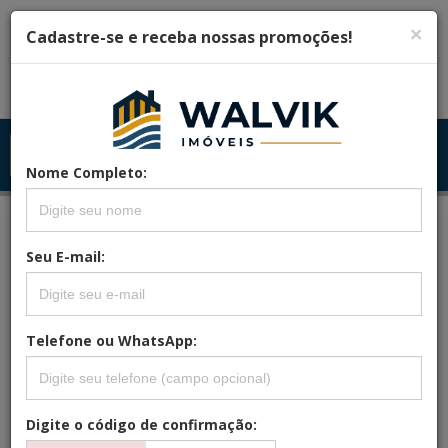
×
Cadastre-se e receba nossas promoções!
Menu
Menu Principal
Principal
Nome Completo:
Seu E-mail:
REFERÊNCIA: SETELUAS21
TERRENOS À VENDA EM CARUARU NO
ALTO DAS SETE LUAS
Telefone ou WhatsApp:
Digite o código de confirmação: