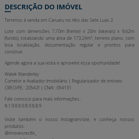
DESCRIÇÃO DO IMÓVEL
Terrenos à venda em Caruaru no Alto das Sete Luas 2.
Lote com dimensões
7,70m (frente) x 20m (laterais) x 9,62m
(fundo),
totalizando uma área de
173,24m²,
terreno plano, com
boa localização, documentação regular e prontos para
construir.
Agende agora a sua visita e aproveite essa oportunidade!
Walvik Wanderley
Corretor e Avaliador Imobiliário | Regularizador de imóveis
CRECI/PE.: 20542f | CNAI.: 054131
Fale conosco para mais informações.:
8.1.9.8.8.9.8.9.8.8.9
Visite também o nosso Instagram/site, e conheça nossos
produtos:
@imoveisrecife_