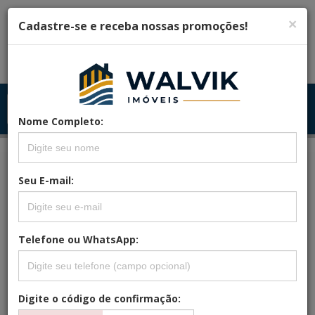
×
Cadastre-se e receba nossas promoções!
Menu
Menu Principal
Principal
Nome Completo:
Seu E-mail:
REFERÊNCIA: ILHAMIKONOS.BL.10
APARTAMENTO À VENDA NA
IMBIRIBEIRA COM 90M²!
Telefone ou WhatsApp:
Digite o código de confirmação: