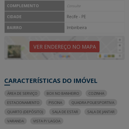
COMPLEMENTO
Consulte
CIDADE
Recife - PE
BAIRRO
Imbiribeira
VER ENDEREÇO NO MAPA
CARACTERÍSTICAS DO IMÓVEL
ÁREA DE SERVIÇO
BOX NO BANHEIRO
COZINHA
ESTACIONAMENTO
PISCINA
QUADRA POLIESPORTIVA
QUARTO (DEPÓSITO)
SALA DE ESTAR
SALA DE JANTAR
VARANDA
VISTA P/ LAGOA