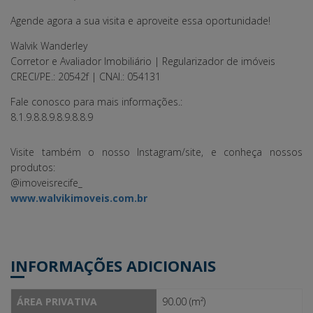
Agende agora a sua visita e aproveite essa oportunidade!
Walvik Wanderley
Corretor e Avaliador Imobiliário | Regularizador de imóveis
CRECI/PE.: 20542f | CNAI.: 054131
Fale conosco para mais informações.:
8.1.9.8.8.9.8.9.8.8.9
Visite também o nosso Instagram/site, e conheça nossos
produtos:
@imoveisrecife_
www.walvikimoveis.com.br
INFORMAÇÕES ADICIONAIS
ÁREA PRIVATIVA
90.00 (m²)