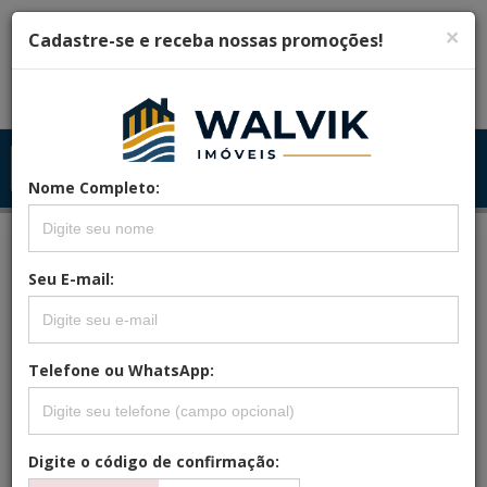
×
Cadastre-se e receba nossas promoções!
Menu
Menu Principal
Principal
Nome Completo:
Seu E-mail:
FILTRAR
Telefone ou WhatsApp:
LOCALIZADO (0) IMÓVEL
Mais Novos Primeiro
Digite o código de confirmação: