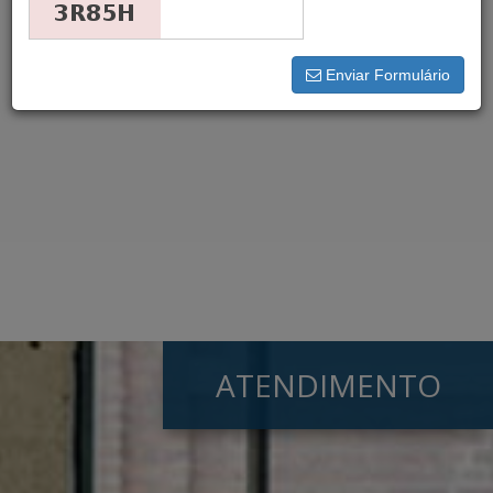
×
Seu comando foi executado.
Não foram encontrados
resultados para a busca efetuada.
Enviar Formulário
ATENDIMENTO