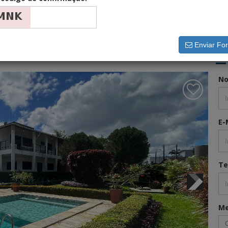
Enviar For
OUNTRY ALDEIA!
E
N
E-
Te
M