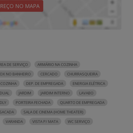
EREÇO NO MAPA
REA DE SERVIÇO
ARMÁRIO NA COZINHA
OX NO BANHEIRO
CERCADO
CHURRASQUEIRA
COZINHA
DEP. DE EMPREGADA
ENERGIA ELÉTRICA
IDUAL
JARDIM
JARDIM INTERNO
LAVABO
NDLY
PORTEIRA FECHADA
QUARTO DE EMPREGADA
SACADA
SALA DE CINEMA (HOME THEATER)
VARANDA
VISTA P/ MATA
WC SERVIÇO