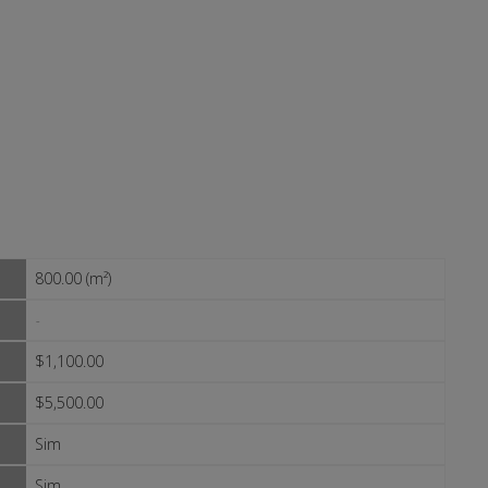
800.00 (m²)
-
$1,100.00
$5,500.00
Sim
Sim