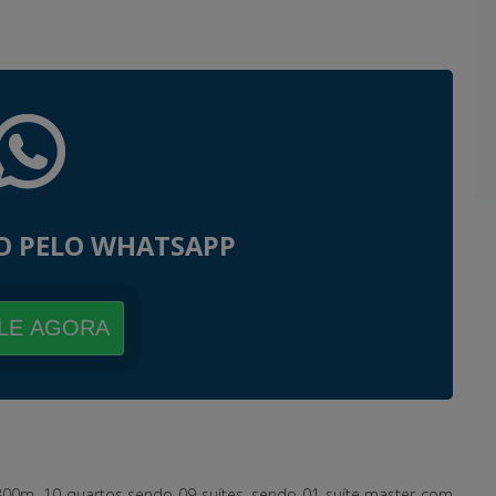
O PELO WHATSAPP
LE AGORA
00m, 10 quartos sendo 09 suítes, sendo 01 suíte master com