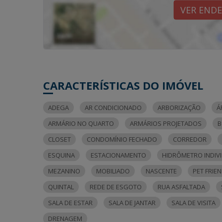
VER END
CARACTERÍSTICAS DO IMÓVEL
ADEGA
AR CONDICIONADO
ARBORIZAÇÃO
Á
ARMÁRIO NO QUARTO
ARMÁRIOS PROJETADOS
B
CLOSET
CONDOMÍNIO FECHADO
CORREDOR
ESQUINA
ESTACIONAMENTO
HIDRÔMETRO INDIV
MEZANINO
MOBILIADO
NASCENTE
PET FRIE
QUINTAL
REDE DE ESGOTO
RUA ASFALTADA
SALA DE ESTAR
SALA DE JANTAR
SALA DE VISITA
DRENAGEM