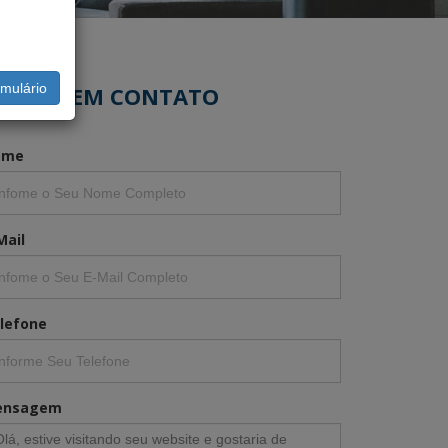
mulário
NTRAR EM CONTATO
ome
Mail
lefone
ensagem