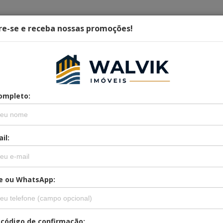
re-se e receba nossas promoções!
Alugar
Venda Seu Imóvel !
ompleto:
il:
e ou WhatsApp:
 código de confirmação: