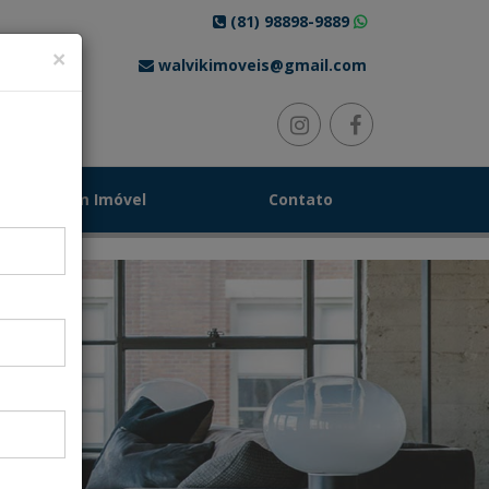
(81) 98898-9889
×
walvikimoveis@gmail.com
Solicite Um Imóvel
Contato