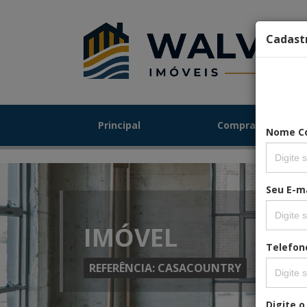
Cadast
Principal
Comprar
Nome C
Seu E-ma
IMÓVEL
Telefon
REFERÊNCIA: CASACOUNTRY
Digite o