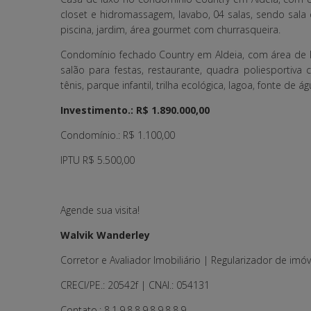
closet e hidromassagem, lavabo, 04 salas, sendo sala de
piscina, jardim, área gourmet com churrasqueira.
Condomínio fechado Country em Aldeia, com área de l
salão para festas, restaurante, quadra poliesportiva
tênis, parque infantil, trilha ecológica, lagoa, fonte de á
Investimento.: R$ 1.890.000,00
Condomínio.: R$ 1.100,00
IPTU R$ 5.500,00
Agende sua visita!
Walvik Wanderley
Corretor e Avaliador Imobiliário | Regularizador de imóv
CRECI/PE.: 20542f | CNAI.: 054131
Contato.: 8.1.9.8.8.9.8.9.8.8.9