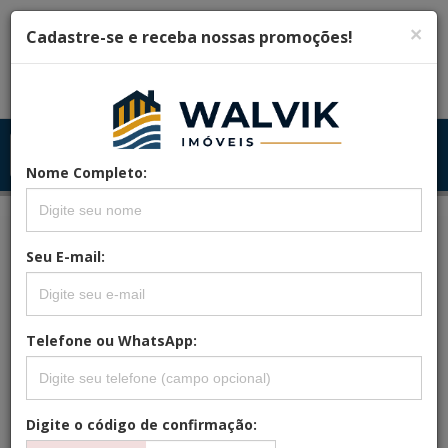
×
Cadastre-se e receba nossas promoções!
Menu
Menu Principal
Principal
Nome Completo:
Seu E-mail:
FILTRAR
Telefone ou WhatsApp:
LOCALIZADO (0) IMÓVEL
Mais Novos Primeiro
Digite o código de confirmação: