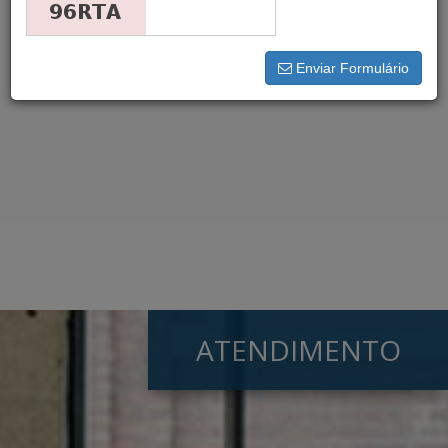
×
Seu comando foi executado.
Não foram encontrados
resultados para a busca efetuada.
Enviar Formulário
ATENDIMENTO